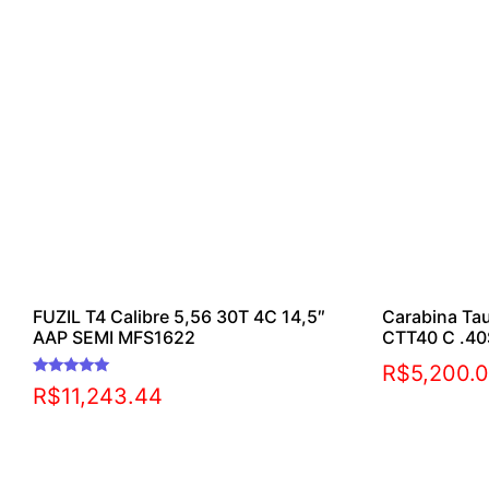
FUZIL T4 Calibre 5,56 30T 4C 14,5″
Carabina Ta
AAP SEMI MFS1622
CTT40 C .4
R$
5,200.
Avaliação
R$
11,243.44
5.00
de 5