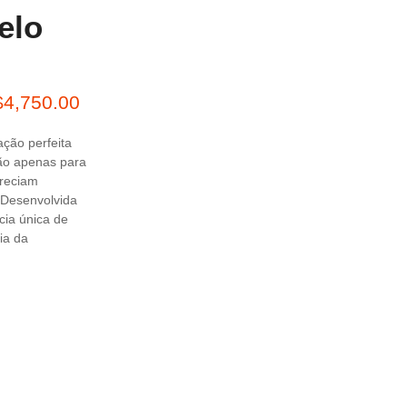
elo
$
4,750.00
ção perfeita
não apenas para
preciam
 Desenvolvida
cia única de
ia da