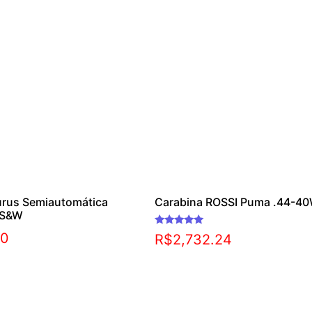
urus Semiautomática
Carabina ROSSI Puma .44-40
0S&W
Avaliação
00
R$
2,732.24
5.00
de 5