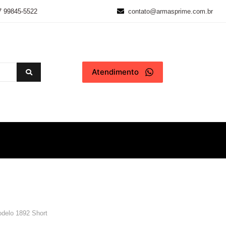
7 99845-5522
contato@armasprime.com.br
Atendimento
delo 1892 Short