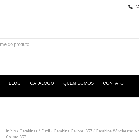
6
BLOG
CATÁLOGO
QUEM SOMOS
CONTATO
Início
/
Carabinas / Fuzil
/
Carabina Calibre .357
/ Carabina Winchester Mo
Calibre 357