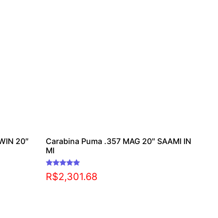
WIN 20″
Carabina Puma .357 MAG 20″ SAAMI IN
MI
Avaliação
R$
2,301.68
5.00
de 5