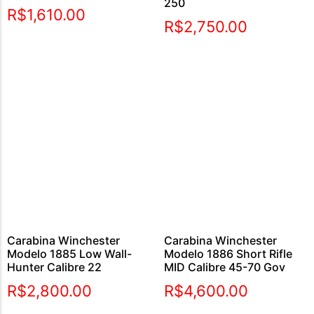
250
Avaliação
R$
1,610.00
5.00
R$
2,750.00
de 5
Carabina Winchester
Carabina Winchester
Modelo 1885 Low Wall-
Modelo 1886 Short Rifle
Hunter Calibre 22
MID Calibre 45-70 Gov
R$
2,800.00
R$
4,600.00