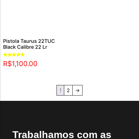
Pistola Taurus 22TUC
Black Calibre 22 Lr
Avaliação
R$
1,100.00
5.00
de 5
1
2
→
Trabalhamos com as