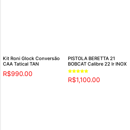
Kit Roni Glock Conversão
PISTOLA BERETTA 21
CAA Tatical TAN
BOBCAT Calibre 22 lr INOX
R$
990.00
Avaliação
R$
1,100.00
5.00
de 5