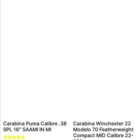
CARABINA CALIBRE 300 WIN MAG
MUNIÇÕES CALIBRE .44 – 40
CARTUCHOS CALIBRE 12
MUNIÇÕES CALIBRE .45
MUNIÇÕES CALIBRE .454
MUNIÇÕES CALIBRE .5,56
MUNIÇÕES CALIBRE .9MM
MUNIÇÕES CALIBRE .7,62
MUNIÇÃO CALIBRE .38
MUNIÇÕES CALIBRE .22
Carabina Puma Calibre .38
Carabina Winchester 22
SPL 16″ SAAMI IN MI
Modelo 70 Featherweight
Compact MID Calibre 22-