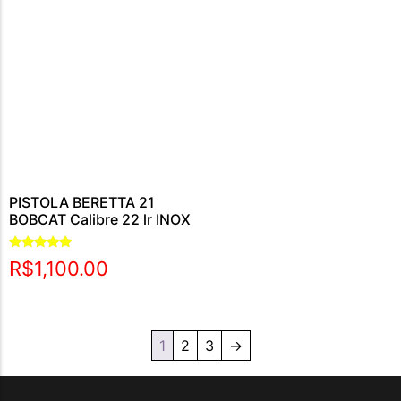
PISTOLA BERETTA 21
BOBCAT Calibre 22 lr INOX
Avaliação
R$
1,100.00
5.00
de 5
1
2
3
→