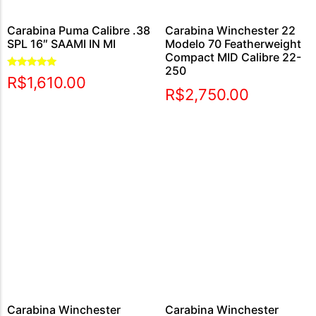
Carabina Puma Calibre .38
Carabina Winchester 22
SPL 16″ SAAMI IN MI
Modelo 70 Featherweight
Compact MID Calibre 22-
250
Avaliação
R$
1,610.00
5.00
R$
2,750.00
de 5
Carabina Winchester
Carabina Winchester