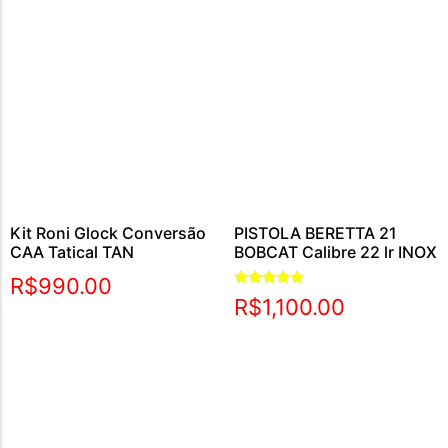
Kit Roni Glock Conversão
PISTOLA BERETTA 21
CAA Tatical TAN
BOBCAT Calibre 22 lr INOX
R$
990.00
Avaliação
R$
1,100.00
5.00
de 5