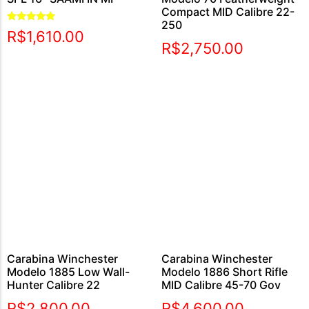
Compact MID Calibre 22-
250
Avaliação
R$
1,610.00
5.00
R$
2,750.00
de 5
Carabina Winchester
Carabina Winchester
Modelo 1885 Low Wall-
Modelo 1886 Short Rifle
Hunter Calibre 22
MID Calibre 45-70 Gov
R$
2,800.00
R$
4,600.00