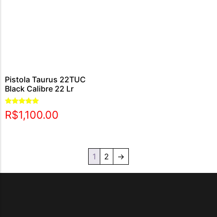
Pistola Taurus 22TUC
Black Calibre 22 Lr
Avaliação
R$
1,100.00
5.00
de 5
1
2
→