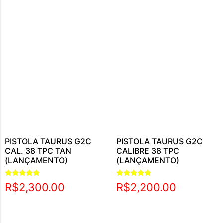
PISTOLA TAURUS G2C
PISTOLA TAURUS G2C
CAL. 38 TPC TAN
CALIBRE 38 TPC
(LANÇAMENTO)
(LANÇAMENTO)
Avaliação
Avaliação
R$
2,300.00
R$
2,200.00
5.00
5.00
de 5
de 5