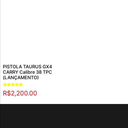
PISTOLA TAURUS GX4
CARRY Calibre 38 TPC
(LANÇAMENTO)
Avaliação
R$
2,200.00
5.00
de 5