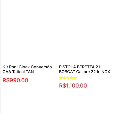
Kit Roni Glock Conversão
PISTOLA BERETTA 21
CAA Tatical TAN
BOBCAT Calibre 22 lr INOX
R$
990.00
Avaliação
R$
1,100.00
5.00
de 5