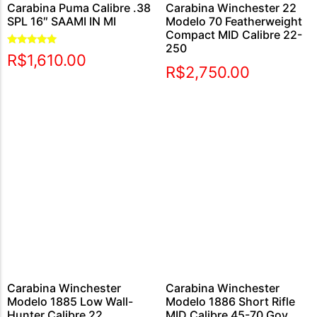
Carabina Puma Calibre .38
Carabina Winchester 22
SPL 16″ SAAMI IN MI
Modelo 70 Featherweight
Compact MID Calibre 22-
250
Avaliação
R$
1,610.00
5.00
R$
2,750.00
de 5
Carabina Winchester
Carabina Winchester
Modelo 1885 Low Wall-
Modelo 1886 Short Rifle
Hunter Calibre 22
MID Calibre 45-70 Gov