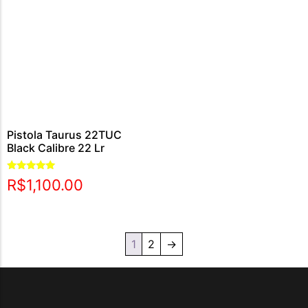
Pistola Taurus 22TUC
Black Calibre 22 Lr
Avaliação
R$
1,100.00
5.00
de 5
1
2
→