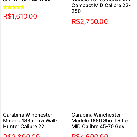
Compact MID Calibre 22-
250
Avaliação
R$
1,610.00
5.00
R$
2,750.00
de 5
Carabina Winchester
Carabina Winchester
Modelo 1885 Low Wall-
Modelo 1886 Short Rifle
Hunter Calibre 22
MID Calibre 45-70 Gov
R$
2,800.00
R$
4,600.00