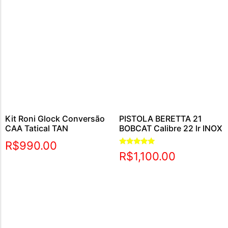
Kit Roni Glock Conversão
PISTOLA BERETTA 21
CAA Tatical TAN
BOBCAT Calibre 22 lr INOX
R$
990.00
Avaliação
R$
1,100.00
5.00
de 5