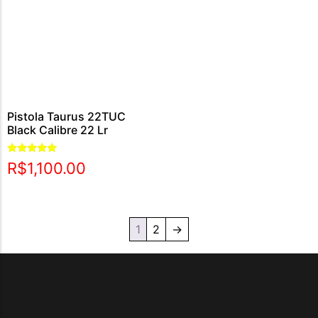
Pistola Taurus 22TUC
Black Calibre 22 Lr
Avaliação
R$
1,100.00
5.00
de 5
1
2
→