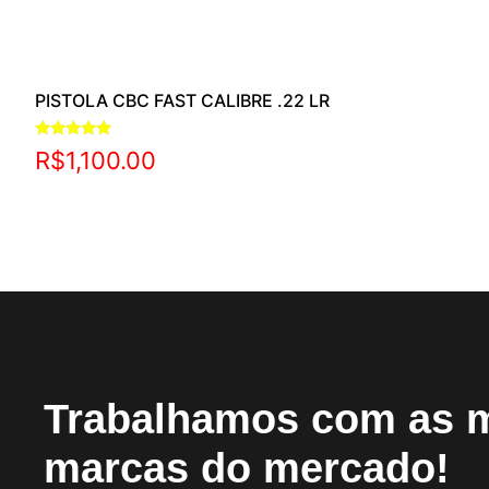
PISTOLA CBC FAST CALIBRE .22 LR
Avaliação
R$
1,100.00
5.00
de 5
Trabalhamos com as 
marcas do mercado!