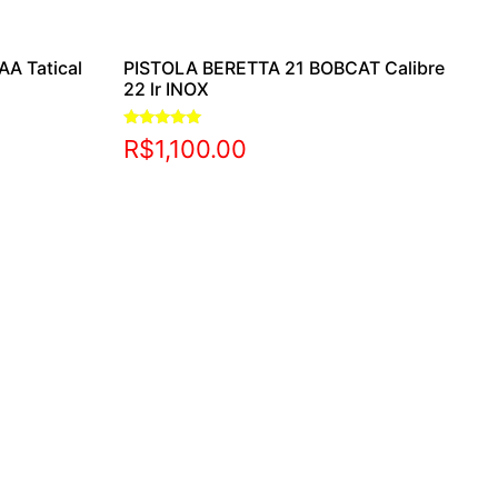
AA Tatical
PISTOLA BERETTA 21 BOBCAT Calibre
22 lr INOX
Avaliação
R$
1,100.00
5.00
de 5