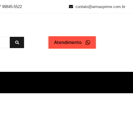
7 99845-5522
contato@armasprime.com.br
Atendimento