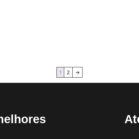
1
2
→
melhores
At