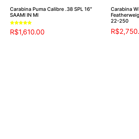
Carabina Puma Calibre .38 SPL 16″
Carabina W
SAAMI IN MI
Featherwei
22-250
Avaliação
R$
2,750
R$
1,610.00
5.00
de 5