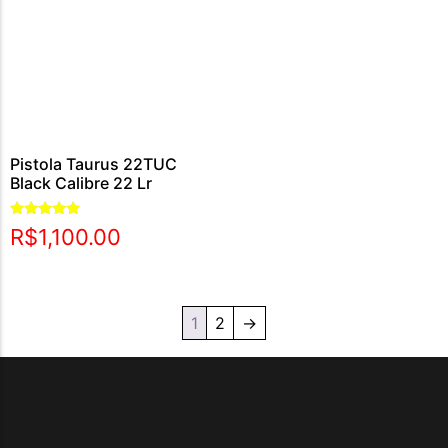
Pistola Taurus 22TUC
Black Calibre 22 Lr
Avaliação
R$
1,100.00
5.00
de 5
1
2
→