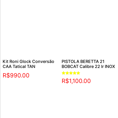
Kit Roni Glock Conversão
PISTOLA BERETTA 21
CAA Tatical TAN
BOBCAT Calibre 22 lr INOX
R$
990.00
Avaliação
R$
1,100.00
5.00
de 5