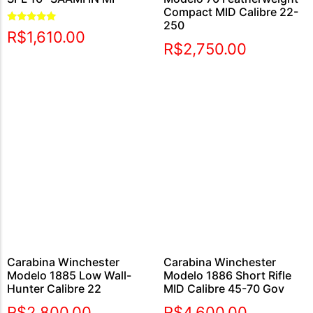
Compact MID Calibre 22-
250
Avaliação
R$
1,610.00
5.00
R$
2,750.00
de 5
Carabina Winchester
Carabina Winchester
Modelo 1885 Low Wall-
Modelo 1886 Short Rifle
Hunter Calibre 22
MID Calibre 45-70 Gov
R$
2,800.00
R$
4,600.00