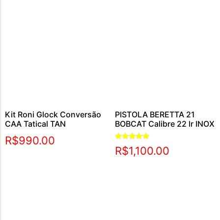
Kit Roni Glock Conversão
PISTOLA BERETTA 21
CAA Tatical TAN
BOBCAT Calibre 22 lr INOX
R$
990.00
Avaliação
R$
1,100.00
5.00
de 5