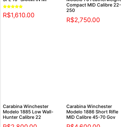
Compact MID Calibre 22-
250
Avaliação
R$
1,610.00
5.00
R$
2,750.00
de 5
Carabina Winchester
Carabina Winchester
Modelo 1885 Low Wall-
Modelo 1886 Short Rifle
Hunter Calibre 22
MID Calibre 45-70 Gov
R$
2,800.00
R$
4,600.00