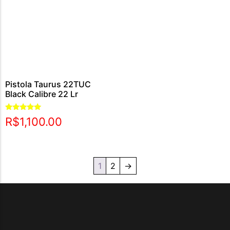
Pistola Taurus 22TUC
Black Calibre 22 Lr
Avaliação
R$
1,100.00
5.00
de 5
1
2
→