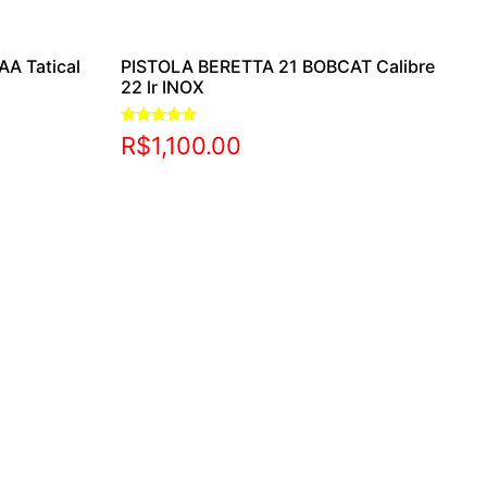
AA Tatical
PISTOLA BERETTA 21 BOBCAT Calibre
22 lr INOX
Avaliação
R$
1,100.00
5.00
de 5