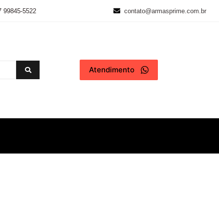
7 99845-5522
contato@armasprime.com.br
Atendimento