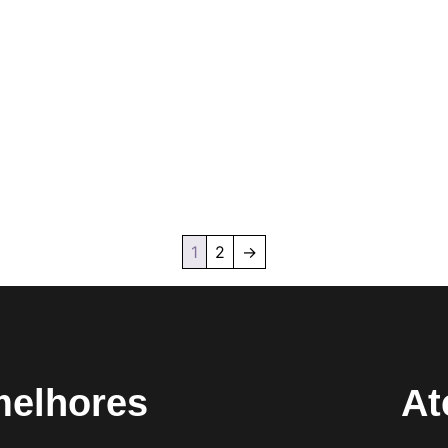
1
2
→
melhores
At