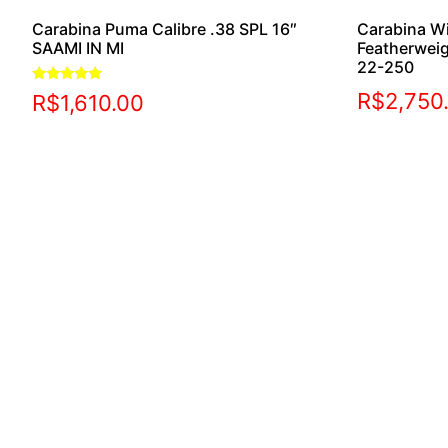
Carabina Puma Calibre .38 SPL 16″
Carabina W
SAAMI IN MI
Featherwei
22-250
Avaliação
R$
2,750
R$
1,610.00
5.00
de 5