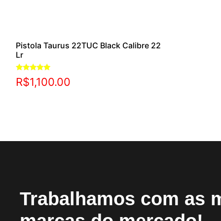
Pistola Taurus 22TUC Black Calibre 22
Lr
Avaliação
R$
1,100.00
5.00
de 5
Trabalhamos com as 
marcas do mercado!