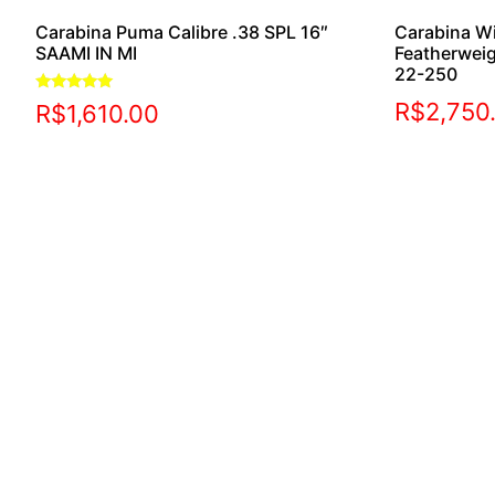
Carabina Puma Calibre .38 SPL 16″
Carabina W
SAAMI IN MI
Featherwei
22-250
Avaliação
R$
2,750
R$
1,610.00
5.00
de 5