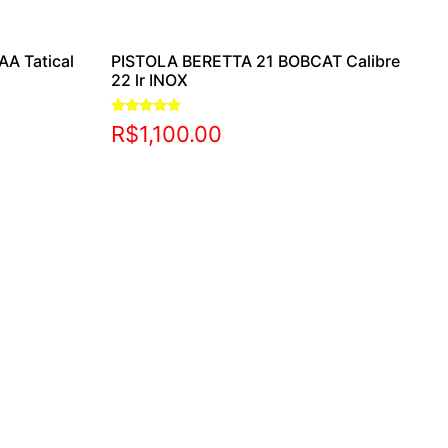
AA Tatical
PISTOLA BERETTA 21 BOBCAT Calibre
22 lr INOX
Avaliação
R$
1,100.00
5.00
de 5