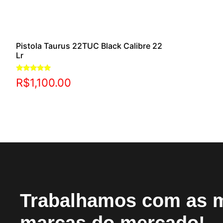
Pistola Taurus 22TUC Black Calibre 22
Lr
Avaliação
R$
1,100.00
5.00
de 5
Trabalhamos com as 
marcas do mercado!