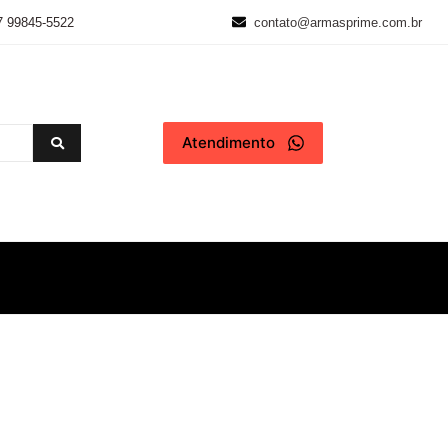
7 99845-5522
contato@armasprime.com.br
Atendimento