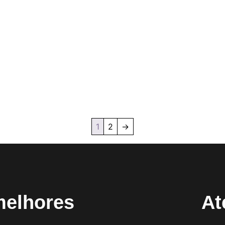
1
2
→
melhores
At