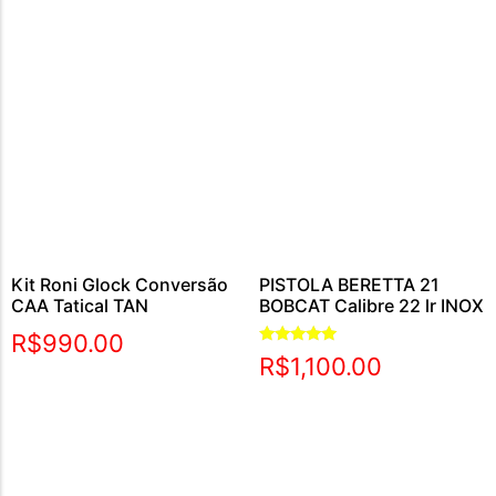
Kit Roni Glock Conversão
PISTOLA BERETTA 21
CAA Tatical TAN
BOBCAT Calibre 22 lr INOX
R$
990.00
Avaliação
R$
1,100.00
5.00
de 5