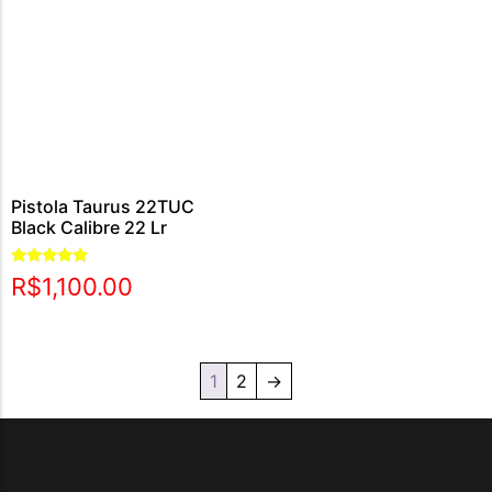
Pistola Taurus 22TUC
Black Calibre 22 Lr
Avaliação
R$
1,100.00
5.00
de 5
1
2
→