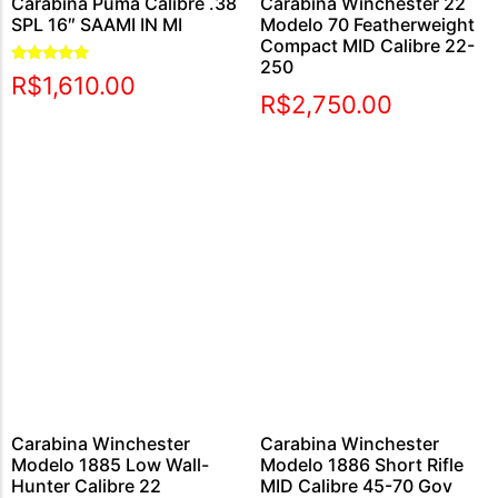
Carabina Puma Calibre .38
Carabina Winchester 22
SPL 16″ SAAMI IN MI
Modelo 70 Featherweight
Compact MID Calibre 22-
250
Avaliação
R$
1,610.00
5.00
R$
2,750.00
de 5
Carabina Winchester
Carabina Winchester
Modelo 1885 Low Wall-
Modelo 1886 Short Rifle
Hunter Calibre 22
MID Calibre 45-70 Gov