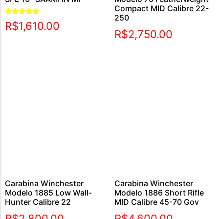
Compact MID Calibre 22-
250
Avaliação
R$
1,610.00
5.00
R$
2,750.00
de 5
Carabina Winchester
Carabina Winchester
Modelo 1885 Low Wall-
Modelo 1886 Short Rifle
Hunter Calibre 22
MID Calibre 45-70 Gov
R$
2,800.00
R$
4,600.00