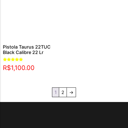
Pistola Taurus 22TUC
Black Calibre 22 Lr
Avaliação
R$
1,100.00
5.00
de 5
1
2
→