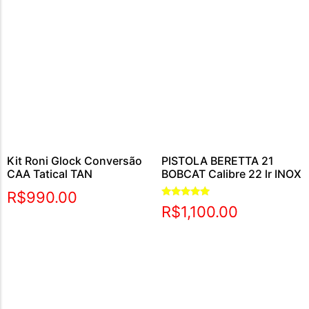
Kit Roni Glock Conversão
PISTOLA BERETTA 21
CAA Tatical TAN
BOBCAT Calibre 22 lr INOX
R$
990.00
Avaliação
R$
1,100.00
5.00
de 5