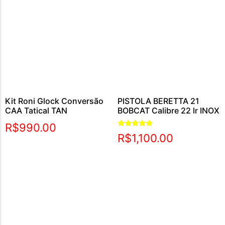
Kit Roni Glock Conversão
PISTOLA BERETTA 21
CAA Tatical TAN
BOBCAT Calibre 22 lr INOX
R$
990.00
Avaliação
R$
1,100.00
5.00
de 5