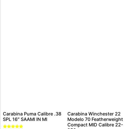
CARABINA CALIBRE 300 WIN MAG
MUNIÇÕES CALIBRE .44 – 40
CARTUCHOS CALIBRE 12
MUNIÇÕES CALIBRE .45
MUNIÇÕES CALIBRE .454
MUNIÇÕES CALIBRE .5,56
MUNIÇÕES CALIBRE .9MM
MUNIÇÕES CALIBRE .7,62
MUNIÇÃO CALIBRE .38
MUNIÇÕES CALIBRE .22
Carabina Puma Calibre .38
Carabina Winchester 22
SPL 16″ SAAMI IN MI
Modelo 70 Featherweight
Compact MID Calibre 22-