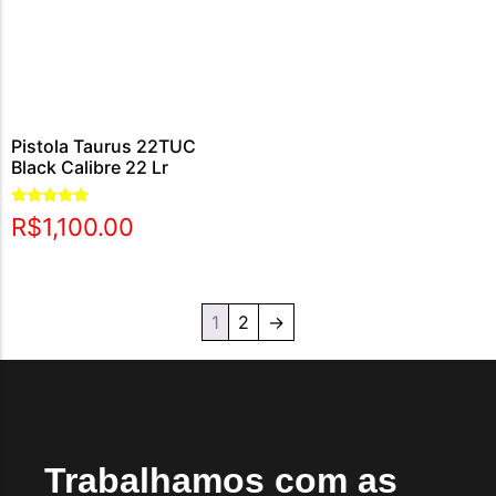
Pistola Taurus 22TUC
Black Calibre 22 Lr
Avaliação
R$
1,100.00
5.00
de 5
1
2
→
Trabalhamos com as