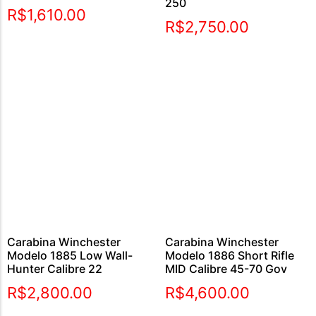
250
Avaliação
R$
1,610.00
5.00
R$
2,750.00
de 5
Carabina Winchester
Carabina Winchester
Modelo 1885 Low Wall-
Modelo 1886 Short Rifle
Hunter Calibre 22
MID Calibre 45-70 Gov
R$
2,800.00
R$
4,600.00