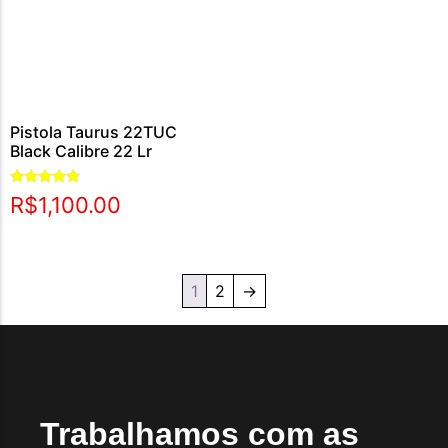
Pistola Taurus 22TUC
Black Calibre 22 Lr
Avaliação
R$
1,100.00
5.00
de 5
1
2
→
Trabalhamos com as