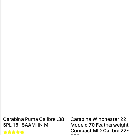
CARABINA CALIBRE 300 WIN MAG
MUNIÇÕES CALIBRE .44 – 40
CARTUCHOS CALIBRE 12
MUNIÇÕES CALIBRE .45
MUNIÇÕES CALIBRE .454
MUNIÇÕES CALIBRE .5,56
MUNIÇÕES CALIBRE .9MM
MUNIÇÕES CALIBRE .7,62
MUNIÇÃO CALIBRE .38
MUNIÇÕES CALIBRE .22
Carabina Puma Calibre .38
Carabina Winchester 22
SPL 16″ SAAMI IN MI
Modelo 70 Featherweight
Compact MID Calibre 22-