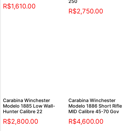
250
Avaliação
R$
1,610.00
5.00
R$
2,750.00
de 5
Carabina Winchester
Carabina Winchester
Modelo 1885 Low Wall-
Modelo 1886 Short Rifle
Hunter Calibre 22
MID Calibre 45-70 Gov
R$
2,800.00
R$
4,600.00