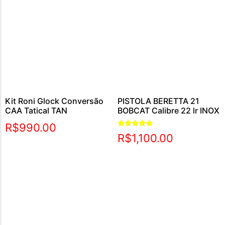
Kit Roni Glock Conversão
PISTOLA BERETTA 21
CAA Tatical TAN
BOBCAT Calibre 22 lr INOX
R$
990.00
Avaliação
R$
1,100.00
5.00
de 5