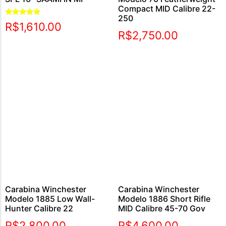
Compact MID Calibre 22-
250
Avaliação
R$
1,610.00
5.00
R$
2,750.00
de 5
Carabina Winchester
Carabina Winchester
Modelo 1885 Low Wall-
Modelo 1886 Short Rifle
Hunter Calibre 22
MID Calibre 45-70 Gov
R$
2,800.00
R$
4,600.00