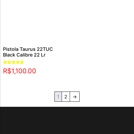
Pistola Taurus 22TUC
Black Calibre 22 Lr
Avaliação
R$
1,100.00
5.00
de 5
1
2
→