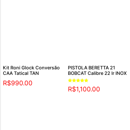
Kit Roni Glock Conversão
PISTOLA BERETTA 21
CAA Tatical TAN
BOBCAT Calibre 22 lr INOX
R$
990.00
Avaliação
R$
1,100.00
5.00
de 5