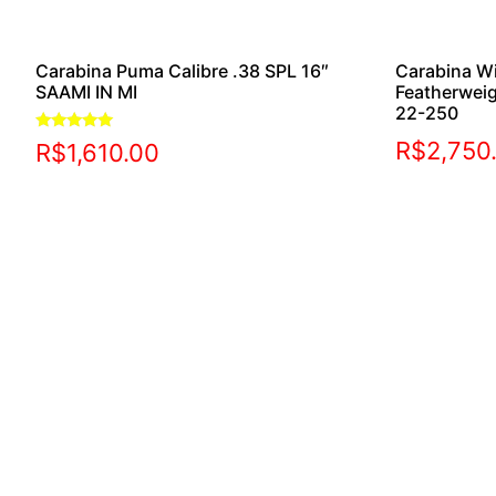
Carabina Puma Calibre .38 SPL 16″
Carabina W
SAAMI IN MI
Featherwei
22-250
Avaliação
R$
2,750
R$
1,610.00
5.00
de 5