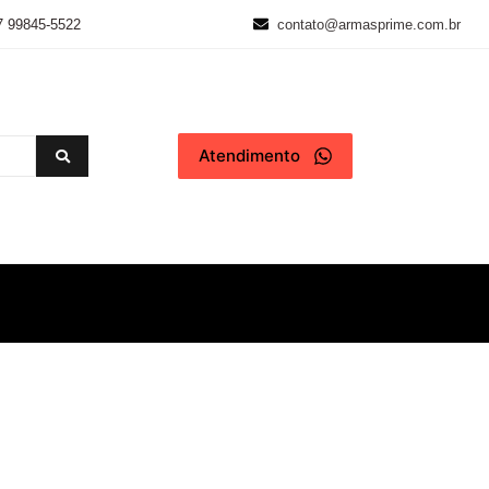
7 99845-5522
contato@armasprime.com.br
Atendimento