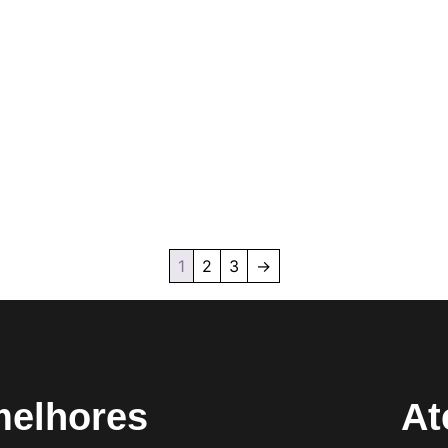
1
2
3
→
melhores
At