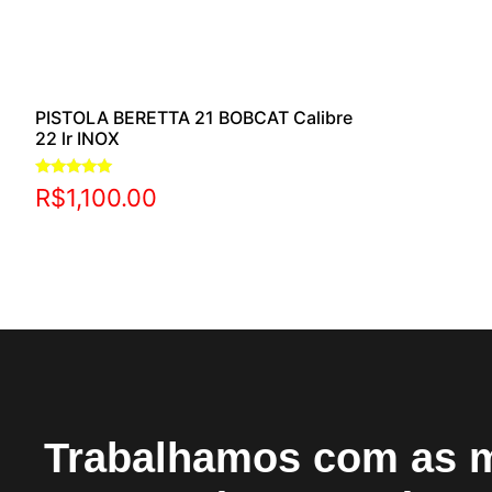
PISTOLA BERETTA 21 BOBCAT Calibre
22 lr INOX
Avaliação
R$
1,100.00
5.00
de 5
Trabalhamos com as 