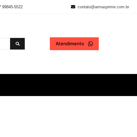
7 99845-5522
contato@armasprime.com.br
Atendimento