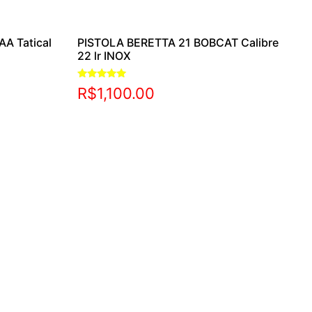
AA Tatical
PISTOLA BERETTA 21 BOBCAT Calibre
22 lr INOX
Avaliação
R$
1,100.00
5.00
de 5