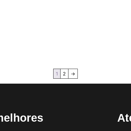
1
2
→
melhores
At