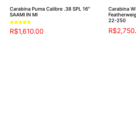
Carabina Puma Calibre .38 SPL 16″
Carabina W
SAAMI IN MI
Featherwei
22-250
Avaliação
R$
2,750
R$
1,610.00
5.00
de 5