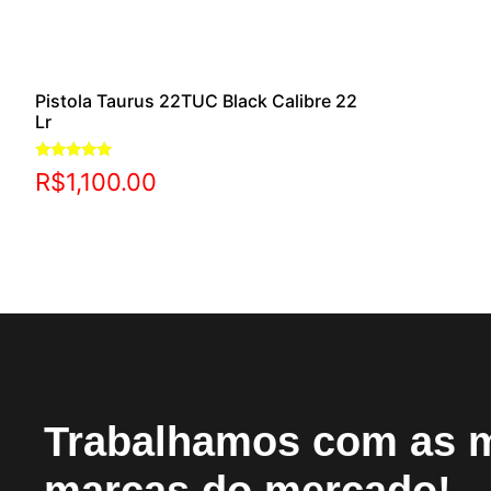
Pistola Taurus 22TUC Black Calibre 22
Lr
Avaliação
R$
1,100.00
5.00
de 5
Trabalhamos com as 
marcas do mercado!