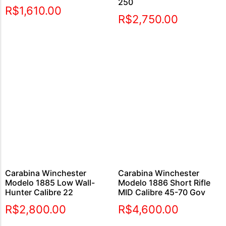
250
Avaliação
R$
1,610.00
5.00
R$
2,750.00
de 5
Carabina Winchester
Carabina Winchester
Modelo 1885 Low Wall-
Modelo 1886 Short Rifle
Hunter Calibre 22
MID Calibre 45-70 Gov
R$
2,800.00
R$
4,600.00