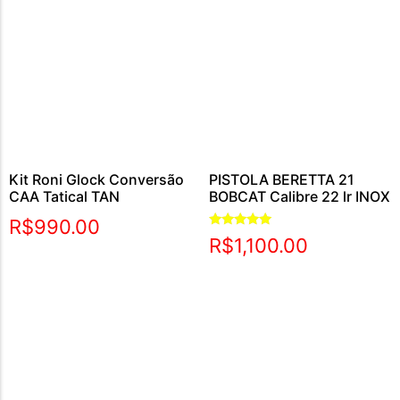
Kit Roni Glock Conversão
PISTOLA BERETTA 21
CAA Tatical TAN
BOBCAT Calibre 22 lr INOX
R$
990.00
Avaliação
R$
1,100.00
5.00
de 5