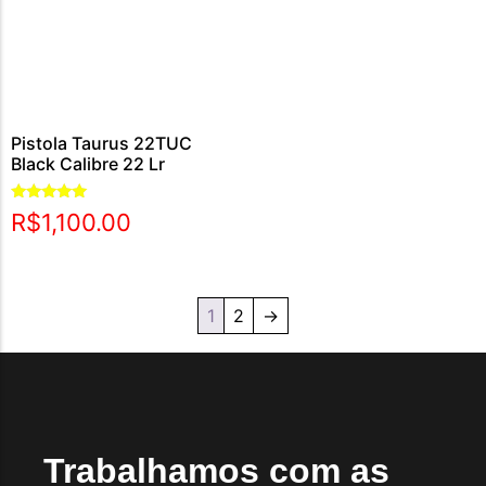
Pistola Taurus 22TUC
Black Calibre 22 Lr
Avaliação
R$
1,100.00
5.00
de 5
1
2
→
Trabalhamos com as