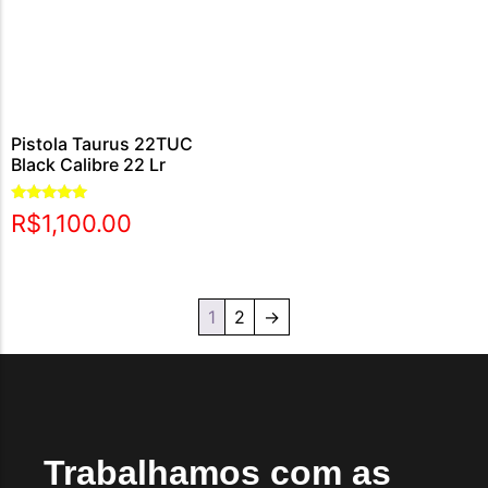
Pistola Taurus 22TUC
Black Calibre 22 Lr
Avaliação
R$
1,100.00
5.00
de 5
1
2
→
Trabalhamos com as