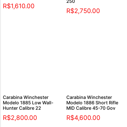
250
Avaliação
R$
1,610.00
5.00
R$
2,750.00
de 5
Carabina Winchester
Carabina Winchester
Modelo 1885 Low Wall-
Modelo 1886 Short Rifle
Hunter Calibre 22
MID Calibre 45-70 Gov
R$
2,800.00
R$
4,600.00