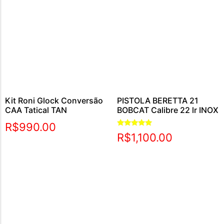
Kit Roni Glock Conversão
PISTOLA BERETTA 21
CAA Tatical TAN
BOBCAT Calibre 22 lr INOX
R$
990.00
Avaliação
R$
1,100.00
5.00
de 5