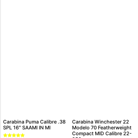
CARABINA CALIBRE 300 WIN MAG
MUNIÇÕES CALIBRE .44 – 40
CARTUCHOS CALIBRE 12
MUNIÇÕES CALIBRE .45
MUNIÇÕES CALIBRE .454
MUNIÇÕES CALIBRE .5,56
MUNIÇÕES CALIBRE .9MM
MUNIÇÕES CALIBRE .7,62
MUNIÇÃO CALIBRE .38
MUNIÇÕES CALIBRE .22
Carabina Puma Calibre .38
Carabina Winchester 22
SPL 16″ SAAMI IN MI
Modelo 70 Featherweight
Compact MID Calibre 22-