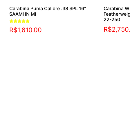
Carabina Puma Calibre .38 SPL 16″
Carabina W
SAAMI IN MI
Featherwei
22-250
Avaliação
R$
2,750
R$
1,610.00
5.00
de 5