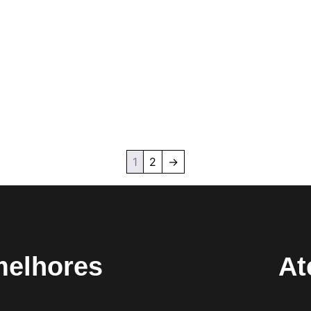
1
2
→
melhores
At