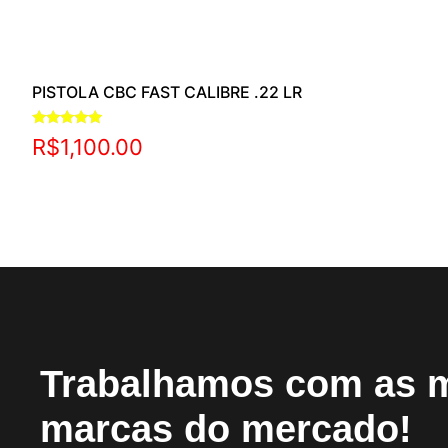
PISTOLA CBC FAST CALIBRE .22 LR
Avaliação
R$
1,100.00
5.00
de 5
Trabalhamos com as 
marcas do mercado!