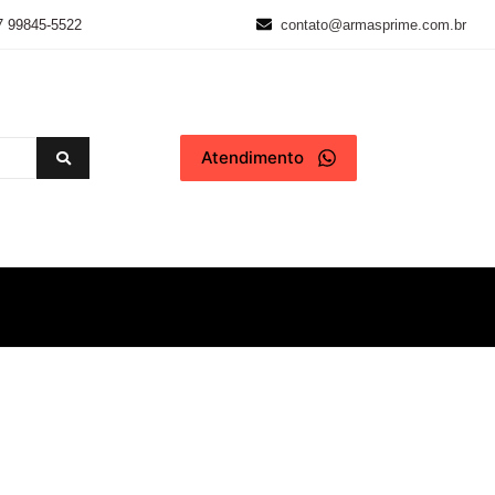
7 99845-5522
contato@armasprime.com.br
Atendimento