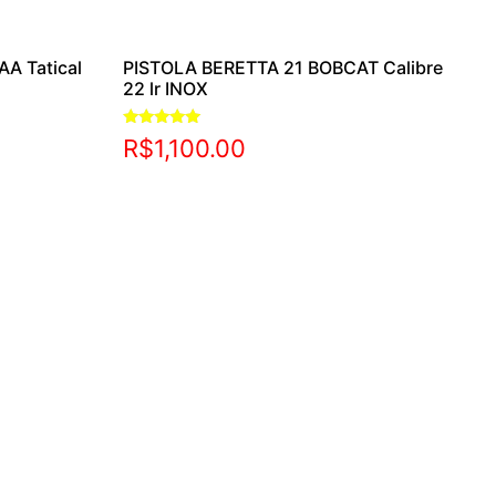
AA Tatical
PISTOLA BERETTA 21 BOBCAT Calibre
22 lr INOX
Avaliação
R$
1,100.00
5.00
de 5