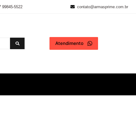
7 99845-5522
contato@armasprime.com.br
Atendimento