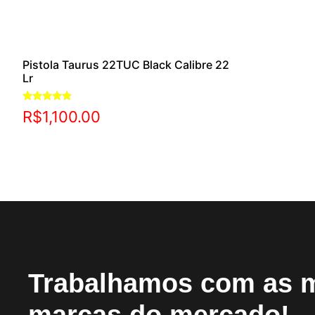
Pistola Taurus 22TUC Black Calibre 22
Lr
Avaliação
R$
1,100.00
5.00
de 5
Trabalhamos com as 
marcas do mercado!