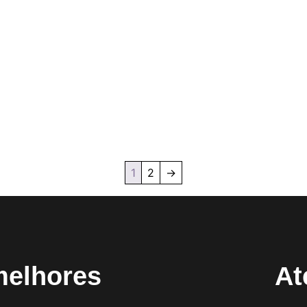
1
2
→
melhores
At