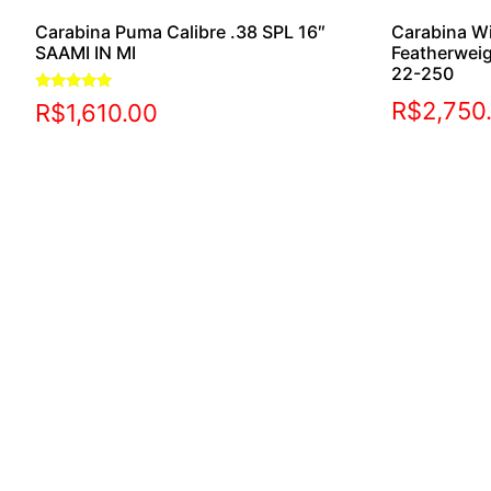
Carabina Puma Calibre .38 SPL 16″
Carabina W
SAAMI IN MI
Featherwei
22-250
Avaliação
R$
2,750
R$
1,610.00
5.00
de 5