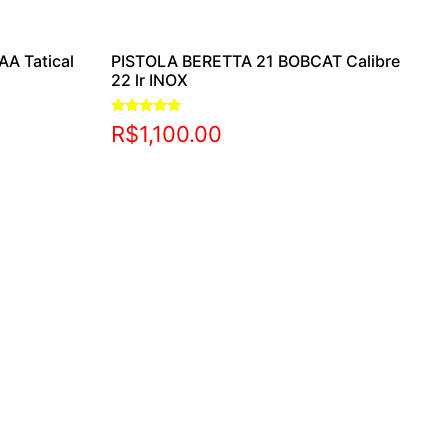
AA Tatical
PISTOLA BERETTA 21 BOBCAT Calibre
22 lr INOX
Avaliação
R$
1,100.00
5.00
de 5