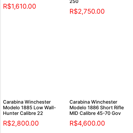
250
Avaliação
R$
1,610.00
5.00
R$
2,750.00
de 5
Carabina Winchester
Carabina Winchester
Modelo 1885 Low Wall-
Modelo 1886 Short Rifle
Hunter Calibre 22
MID Calibre 45-70 Gov
R$
2,800.00
R$
4,600.00