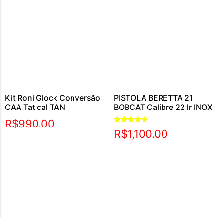
Kit Roni Glock Conversão
PISTOLA BERETTA 21
CAA Tatical TAN
BOBCAT Calibre 22 lr INOX
R$
990.00
Avaliação
R$
1,100.00
5.00
de 5