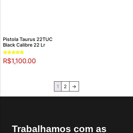
Pistola Taurus 22TUC
Black Calibre 22 Lr
Avaliação
R$
1,100.00
5.00
de 5
1
2
→
Trabalhamos com as