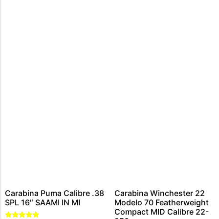
CARABINA CALIBRE 300 WIN MAG
MUNIÇÕES CALIBRE .44 – 40
CARTUCHOS CALIBRE 12
MUNIÇÕES CALIBRE .45
MUNIÇÕES CALIBRE .454
MUNIÇÕES CALIBRE .5,56
MUNIÇÕES CALIBRE .9MM
MUNIÇÕES CALIBRE .7,62
MUNIÇÃO CALIBRE .38
MUNIÇÕES CALIBRE .22
Carabina Puma Calibre .38
Carabina Winchester 22
SPL 16″ SAAMI IN MI
Modelo 70 Featherweight
Compact MID Calibre 22-