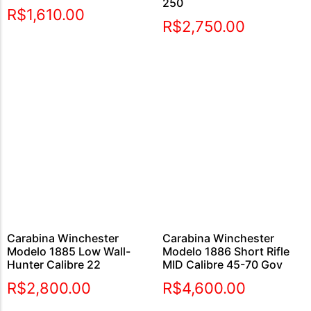
250
Avaliação
R$
1,610.00
5.00
R$
2,750.00
de 5
Carabina Winchester
Carabina Winchester
Modelo 1885 Low Wall-
Modelo 1886 Short Rifle
Hunter Calibre 22
MID Calibre 45-70 Gov
R$
2,800.00
R$
4,600.00