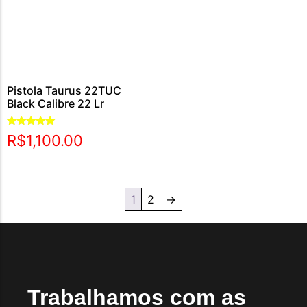
Pistola Taurus 22TUC
Black Calibre 22 Lr
Avaliação
R$
1,100.00
5.00
de 5
1
2
→
Trabalhamos com as