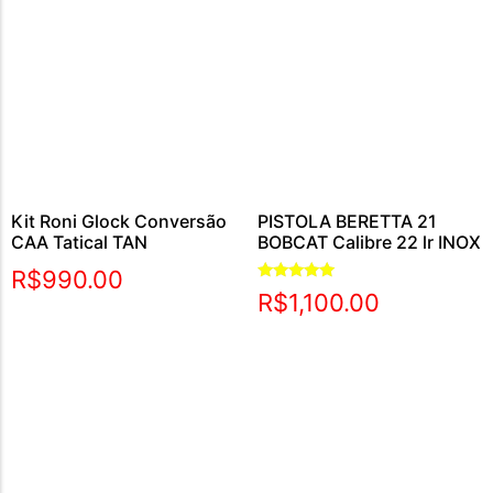
Kit Roni Glock Conversão
PISTOLA BERETTA 21
CAA Tatical TAN
BOBCAT Calibre 22 lr INOX
R$
990.00
Avaliação
R$
1,100.00
5.00
de 5