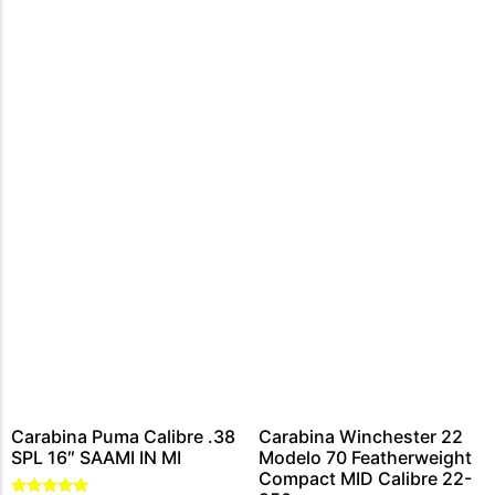
CARABINA CALIBRE 300 WIN MAG
MUNIÇÕES CALIBRE .44 – 40
CARTUCHOS CALIBRE 12
MUNIÇÕES CALIBRE .45
MUNIÇÕES CALIBRE .454
MUNIÇÕES CALIBRE .5,56
MUNIÇÕES CALIBRE .9MM
MUNIÇÕES CALIBRE .7,62
MUNIÇÃO CALIBRE .38
MUNIÇÕES CALIBRE .22
Carabina Puma Calibre .38
Carabina Winchester 22
SPL 16″ SAAMI IN MI
Modelo 70 Featherweight
Compact MID Calibre 22-