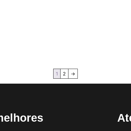
1
2
→
melhores
At