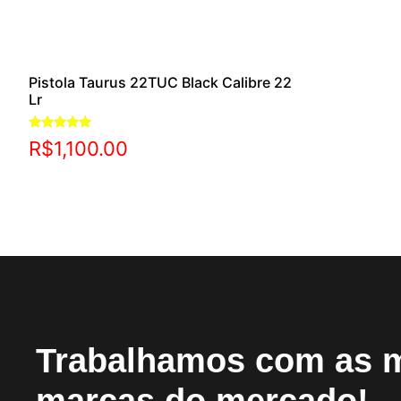
Pistola Taurus 22TUC Black Calibre 22
Lr
Avaliação
R$
1,100.00
5.00
de 5
Trabalhamos com as 
marcas do mercado!