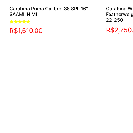
Carabina Puma Calibre .38 SPL 16″
Carabina W
SAAMI IN MI
Featherwei
22-250
Avaliação
R$
2,750
R$
1,610.00
5.00
de 5