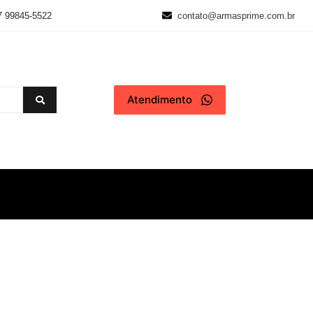
7 99845-5522
contato@armasprime.com.br
Atendimento