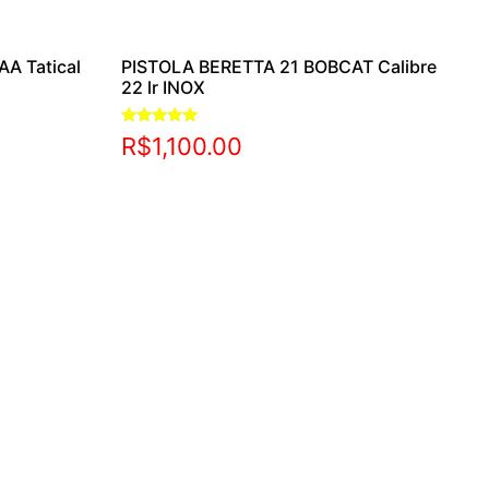
AA Tatical
PISTOLA BERETTA 21 BOBCAT Calibre
22 lr INOX
Avaliação
R$
1,100.00
5.00
de 5