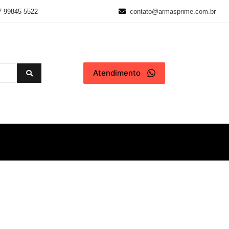
7 99845-5522
contato@armasprime.com.br
Atendimento