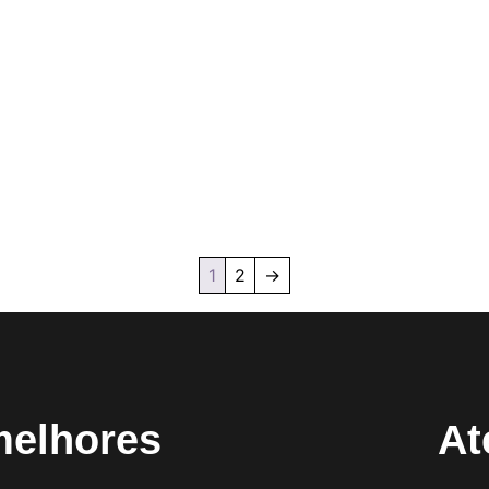
1
2
→
melhores
At