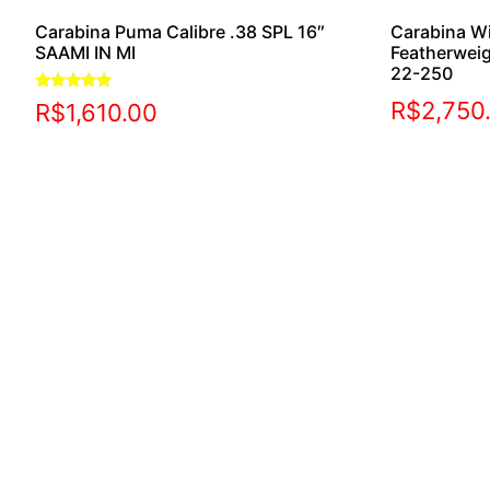
Carabina Puma Calibre .38 SPL 16″
Carabina W
SAAMI IN MI
Featherwei
22-250
Avaliação
R$
2,750
R$
1,610.00
5.00
de 5