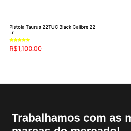
Pistola Taurus 22TUC Black Calibre 22
Lr
Avaliação
R$
1,100.00
5.00
de 5
Trabalhamos com as 
marcas do mercado!