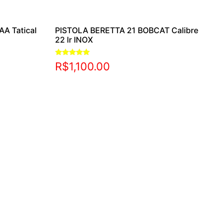
AA Tatical
PISTOLA BERETTA 21 BOBCAT Calibre
22 lr INOX
Avaliação
R$
1,100.00
5.00
de 5