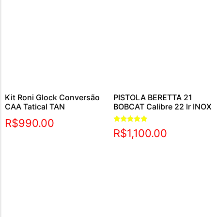
Kit Roni Glock Conversão
PISTOLA BERETTA 21
CAA Tatical TAN
BOBCAT Calibre 22 lr INOX
R$
990.00
Avaliação
R$
1,100.00
5.00
de 5