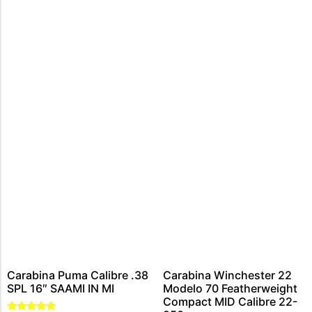
CARABINA CALIBRE 300 WIN MAG
MUNIÇÕES CALIBRE .44 – 40
CARTUCHOS CALIBRE 12
MUNIÇÕES CALIBRE .45
MUNIÇÕES CALIBRE .454
MUNIÇÕES CALIBRE .5,56
MUNIÇÕES CALIBRE .9MM
MUNIÇÕES CALIBRE .7,62
MUNIÇÃO CALIBRE .38
MUNIÇÕES CALIBRE .22
Carabina Puma Calibre .38
Carabina Winchester 22
SPL 16″ SAAMI IN MI
Modelo 70 Featherweight
Compact MID Calibre 22-