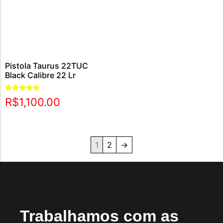
Pistola Taurus 22TUC
Black Calibre 22 Lr
Avaliação
R$
1,100.00
5.00
de 5
1
2
→
Trabalhamos com as