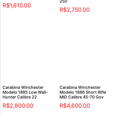
250
Avaliação
R$
1,610.00
5.00
R$
2,750.00
de 5
Carabina Winchester
Carabina Winchester
Modelo 1885 Low Wall-
Modelo 1886 Short Rifle
Hunter Calibre 22
MID Calibre 45-70 Gov
R$
2,800.00
R$
4,600.00