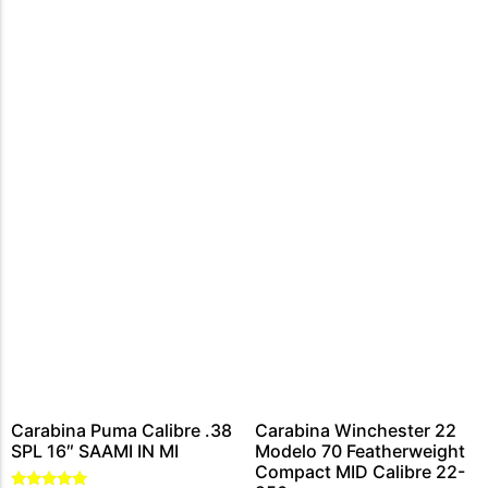
CARABINA CALIBRE 300 WIN MAG
MUNIÇÕES CALIBRE .44 – 40
CARTUCHOS CALIBRE 12
MUNIÇÕES CALIBRE .45
MUNIÇÕES CALIBRE .454
MUNIÇÕES CALIBRE .5,56
MUNIÇÕES CALIBRE .9MM
MUNIÇÕES CALIBRE .7,62
MUNIÇÃO CALIBRE .38
MUNIÇÕES CALIBRE .22
Carabina Puma Calibre .38
Carabina Winchester 22
SPL 16″ SAAMI IN MI
Modelo 70 Featherweight
Compact MID Calibre 22-