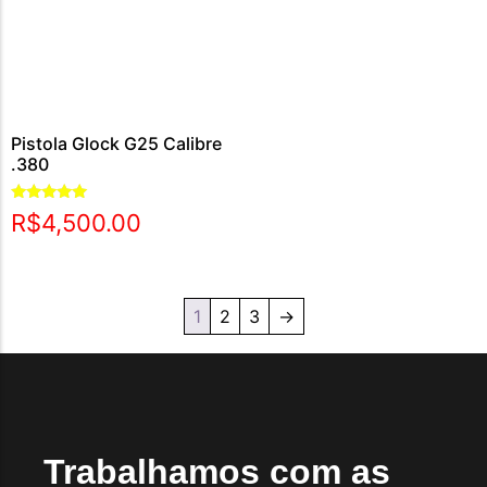
Pistola Glock G25 Calibre
.380
Avaliação
R$
4,500.00
5.00
de 5
1
2
3
→
Trabalhamos com as