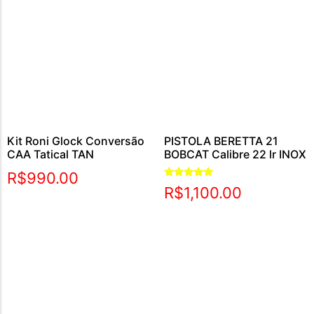
Kit Roni Glock Conversão
PISTOLA BERETTA 21
CAA Tatical TAN
BOBCAT Calibre 22 lr INOX
R$
990.00
Avaliação
R$
1,100.00
5.00
de 5