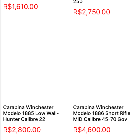
250
Avaliação
R$
1,610.00
5.00
R$
2,750.00
de 5
Carabina Winchester
Carabina Winchester
Modelo 1885 Low Wall-
Modelo 1886 Short Rifle
Hunter Calibre 22
MID Calibre 45-70 Gov
R$
2,800.00
R$
4,600.00