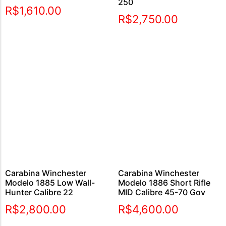
250
Avaliação
R$
1,610.00
5.00
R$
2,750.00
de 5
Carabina Winchester
Carabina Winchester
Modelo 1885 Low Wall-
Modelo 1886 Short Rifle
Hunter Calibre 22
MID Calibre 45-70 Gov
R$
2,800.00
R$
4,600.00