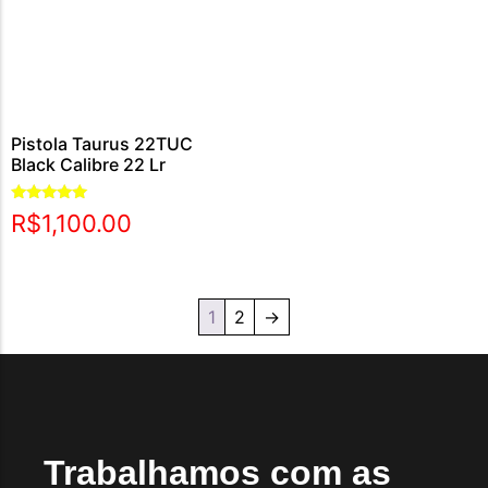
Pistola Taurus 22TUC
Black Calibre 22 Lr
Avaliação
R$
1,100.00
5.00
de 5
1
2
→
Trabalhamos com as