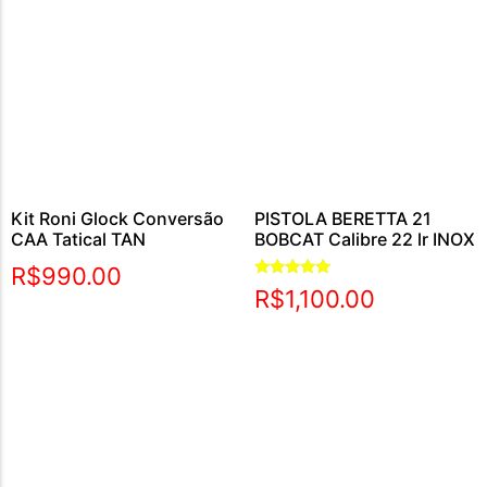
Kit Roni Glock Conversão
PISTOLA BERETTA 21
CAA Tatical TAN
BOBCAT Calibre 22 lr INOX
R$
990.00
Avaliação
R$
1,100.00
5.00
de 5