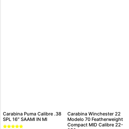
CARABINA CALIBRE 300 WIN MAG
MUNIÇÕES CALIBRE .44 – 40
CARTUCHOS CALIBRE 12
MUNIÇÕES CALIBRE .45
MUNIÇÕES CALIBRE .454
MUNIÇÕES CALIBRE .5,56
MUNIÇÕES CALIBRE .9MM
MUNIÇÕES CALIBRE .7,62
MUNIÇÃO CALIBRE .38
MUNIÇÕES CALIBRE .22
Carabina Puma Calibre .38
Carabina Winchester 22
SPL 16″ SAAMI IN MI
Modelo 70 Featherweight
Compact MID Calibre 22-