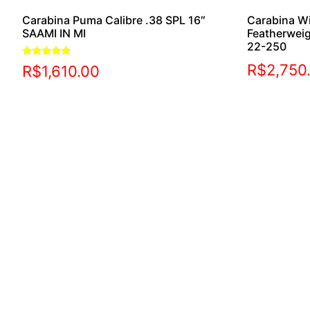
Carabina Puma Calibre .38 SPL 16″
Carabina W
SAAMI IN MI
Featherwei
22-250
Avaliação
R$
2,750
R$
1,610.00
5.00
de 5