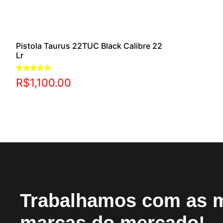
Pistola Taurus 22TUC Black Calibre 22
Lr
Avaliação
R$
1,100.00
5.00
de 5
Trabalhamos com as 
marcas do mercado!