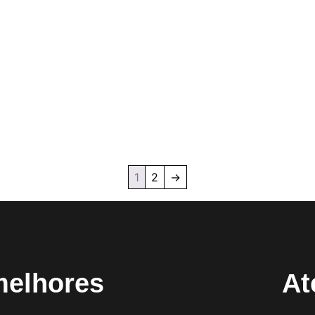
1
2
→
melhores
At