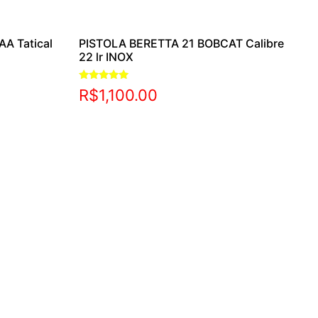
AA Tatical
PISTOLA BERETTA 21 BOBCAT Calibre
22 lr INOX
Avaliação
R$
1,100.00
5.00
de 5