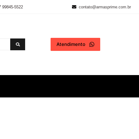
7 99845-5522
contato@armasprime.com.br
Atendimento