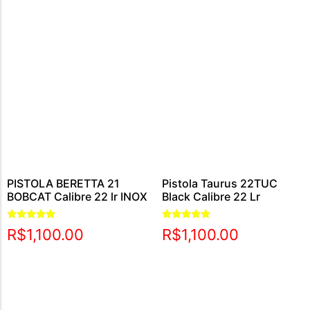
PISTOLA BERETTA 21
Pistola Taurus 22TUC
BOBCAT Calibre 22 lr INOX
Black Calibre 22 Lr
Avaliação
Avaliação
R$
1,100.00
R$
1,100.00
5.00
5.00
de 5
de 5