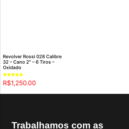
Revolver Rossi 028 Calibre
32 – Cano 2″ – 6 Tiros –
Oxidado
Avaliação
R$
1,250.00
5.00
de 5
Trabalhamos com as