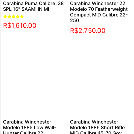
Carabina Puma Calibre .38
Carabina Winchester 22
SPL 16″ SAAMI IN MI
Modelo 70 Featherweight
Compact MID Calibre 22-
250
Avaliação
R$
1,610.00
5.00
R$
2,750.00
de 5
Carabina Winchester
Carabina Winchester
Modelo 1885 Low Wall-
Modelo 1886 Short Rifle
Hunter Calibre 22
MID Calibre 45-70 Gov