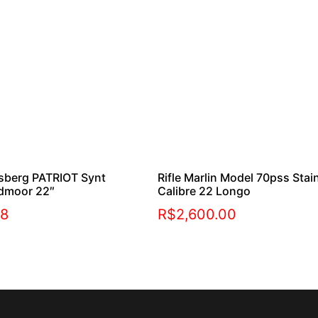
ssberg PATRIOT Synt
Rifle Marlin Model 70pss Stai
edmoor 22″
Calibre 22 Longo
68
R$
2,600.00