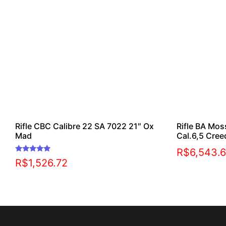
Rifle CBC Calibre 22 SA 7022 21″ Ox
Rifle BA Mo
Mad
Cal.6,5 Cre
R$
6,543.
Avaliação
R$
1,526.72
5.00
de 5