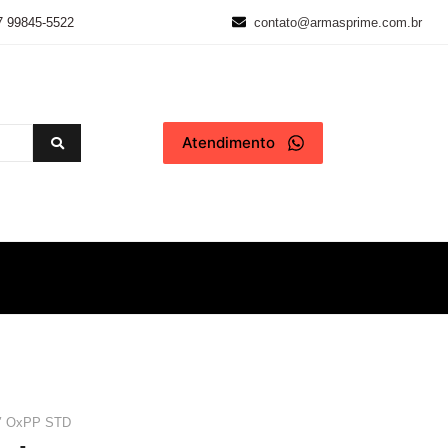
7 99845-5522
contato@armasprime.com.br
Atendimento
23″ OxPP STD