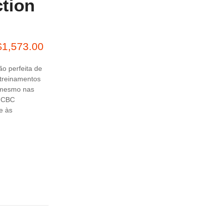
ction
$
1,573.00
o perfeita de
 treinamentos
é mesmo nas
a CBC
e às