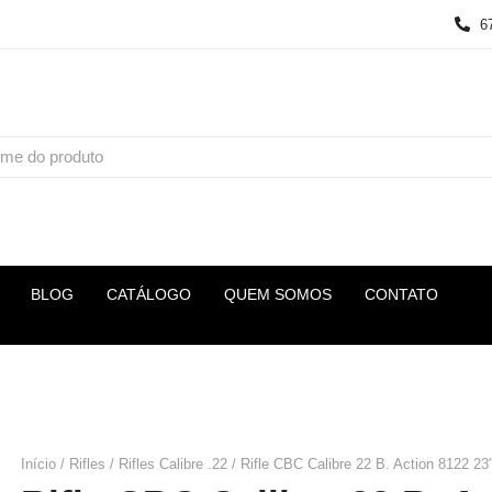
6
BLOG
CATÁLOGO
QUEM SOMOS
CONTATO
Início
/
Rifles
/
Rifles Calibre .22
/ Rifle CBC Calibre 22 B. Action 8122 