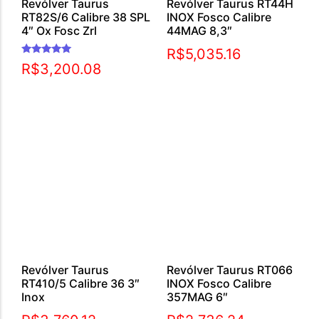
Revólver Taurus
Revólver Taurus RT44H
RT82S/6 Calibre 38 SPL
INOX Fosco Calibre
4″ Ox Fosc Zrl
44MAG 8,3″
R$
5,035.16
Avaliação
R$
3,200.08
5.00
de 5
Revólver Taurus
Revólver Taurus RT066
RT410/5 Calibre 36 3″
INOX Fosco Calibre
Inox
357MAG 6″