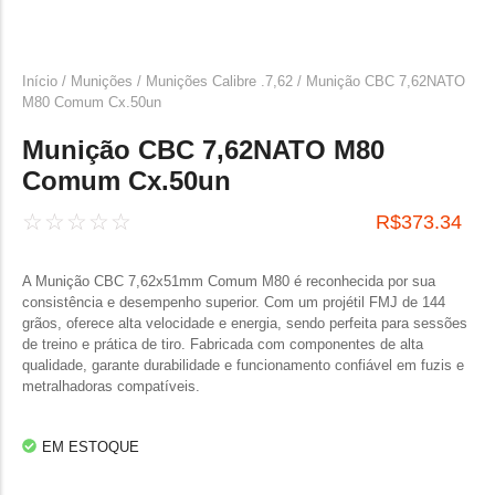
Início
/
Munições
/
Munições Calibre .7,62
/ Munição CBC 7,62NATO
M80 Comum Cx.50un
Munição CBC 7,62NATO M80
Comum Cx.50un
☆
☆
☆
☆
☆
R$
373.34
A Munição CBC 7,62x51mm Comum M80 é reconhecida por sua
consistência e desempenho superior. Com um projétil FMJ de 144
grãos, oferece alta velocidade e energia, sendo perfeita para sessões
de treino e prática de tiro. Fabricada com componentes de alta
qualidade, garante durabilidade e funcionamento confiável em fuzis e
metralhadoras compatíveis.
EM ESTOQUE