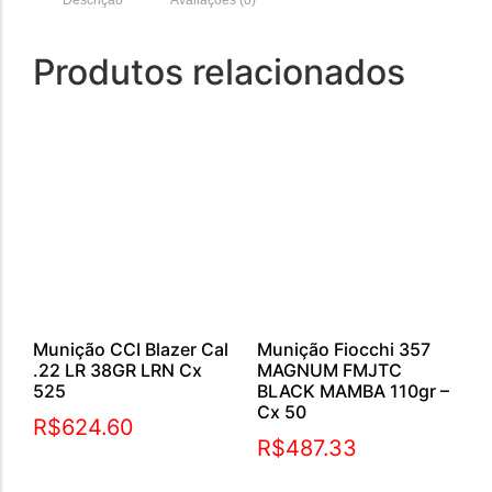
Descrição
Avaliações (0)
Produtos relacionados
Munição CCI Blazer Cal
Munição Fiocchi 357
.22 LR 38GR LRN Cx
MAGNUM FMJTC
525
BLACK MAMBA 110gr –
Cx 50
R$
624.60
R$
487.33