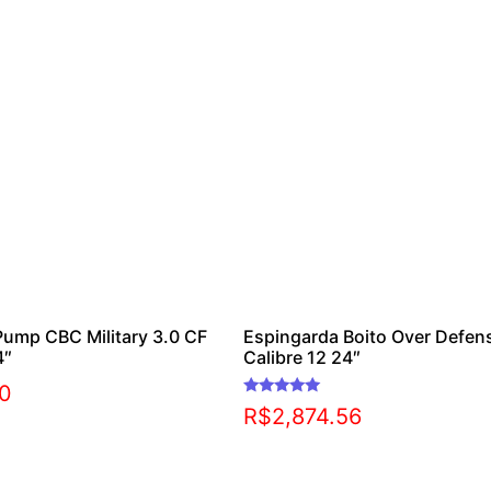
Pump CBC Military 3.0 CF
Espingarda Boito Over Defens
4″
Calibre 12 24″
00
Avaliação
R$
2,874.56
5.00
de 5