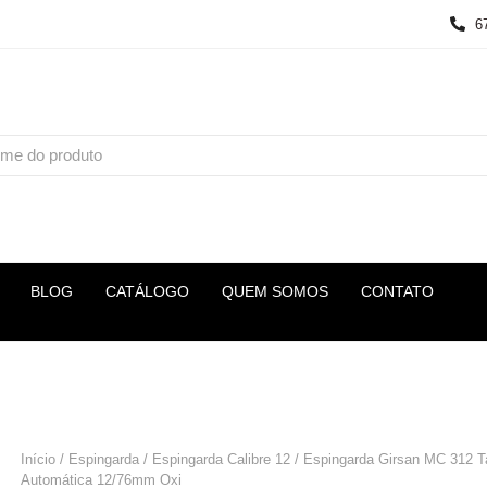
6
BLOG
CATÁLOGO
QUEM SOMOS
CONTATO
Início
/
Espingarda
/
Espingarda Calibre 12
/ Espingarda Girsan MC 312 Ta
Automática 12/76mm Oxi