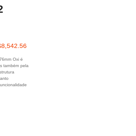
2
$
8,542.56
/76mm Oxi é
as também pela
trutura
uanto
 funcionalidade