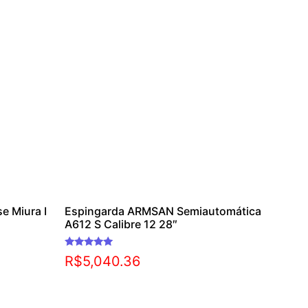
e Miura I
Espingarda ARMSAN Semiautomática
A612 S Calibre 12 28″
Avaliação
R$
5,040.36
5.00
de 5