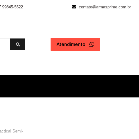
7 99845-5522
contato@armasprime.com.br
Atendimento
ctical Semi-