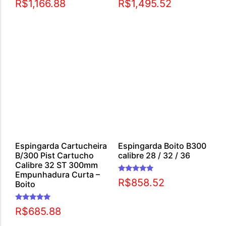
R$
1,166.88
R$
1,495.52
5.00
5.00
de 5
de 5
Espingarda Cartucheira
Espingarda Boito B300
B/300 Pist Cartucho
calibre 28 / 32 / 36
Calibre 32 ST 300mm
Empunhadura Curta –
Avaliação
R$
858.52
Boito
5.00
de 5
Avaliação
R$
685.88
5.00
de 5