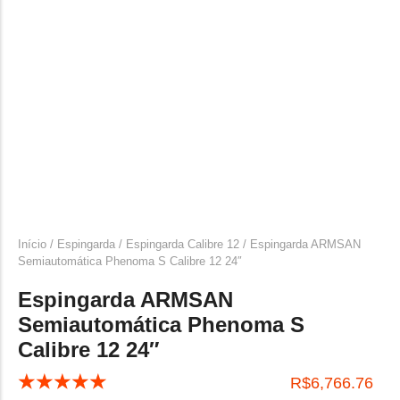
CARABINA CALIBRE 300 WIN MAG
MUNIÇÕES CALIBRE .44 – 40
CARTUCHOS CALIBRE 12
MUNIÇÕES CALIBRE .45
MUNIÇÕES CALIBRE .454
MUNIÇÕES CALIBRE .5,56
MUNIÇÕES CALIBRE .9MM
MUNIÇÕES CALIBRE .7,62
MUNIÇÃO CALIBRE .38
MUNIÇÕES CALIBRE .22
Início
/
Espingarda
/
Espingarda Calibre 12
/ Espingarda ARMSAN
Semiautomática Phenoma S Calibre 12 24″
Espingarda ARMSAN
Semiautomática Phenoma S
Calibre 12 24″
☆
☆
☆
☆
☆
R$
6,766.76