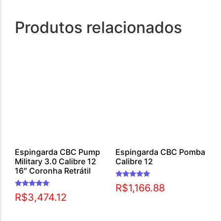
Produtos relacionados
Espingarda CBC Pump
Espingarda CBC Pomba
Military 3.0 Calibre 12
Calibre 12
16″ Coronha Retrátil
Avaliação
R$
1,166.88
5.00
Avaliação
R$
3,474.12
de 5
5.00
de 5