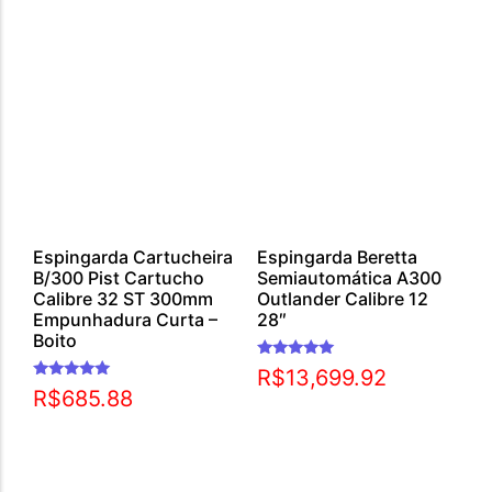
Espingarda Cartucheira
Espingarda Beretta
B/300 Pist Cartucho
Semiautomática A300
Calibre 32 ST 300mm
Outlander Calibre 12
Empunhadura Curta –
28″
Boito
Avaliação
R$
13,699.92
5.00
Avaliação
R$
685.88
de 5
5.00
de 5