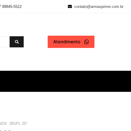
7 99845-5522
contato@armasprime.com.br
Atendimento
NOX .38SPL 20″