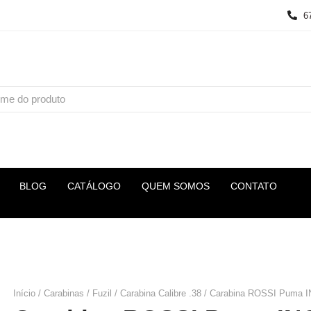
6
BLOG
CATÁLOGO
QUEM SOMOS
CONTATO
Início
/
Carabinas / Fuzil
/
Carabina Calibre .38
/ Carabina ROSSI Puma I