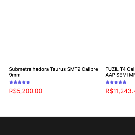
Submetralhadora Taurus SMT9 Calibre
FUZIL T4 Cal
9mm
AAP SEMI M
Avaliação
Avaliação
R$
5,200.00
R$
11,243
5.00
5.00
de 5
de 5