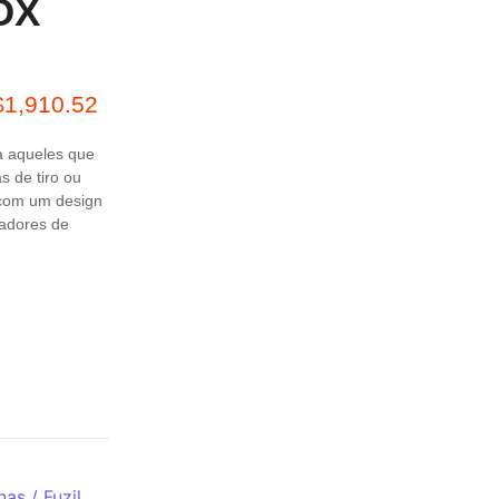
OX
$
1,910.52
a aqueles que
 de tiro ou
 com um design
radores de
as / Fuzil