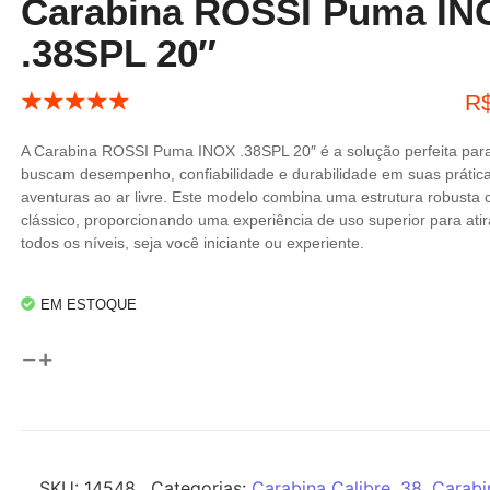
Carabina ROSSI Puma IN
.38SPL 20″
☆
☆
☆
☆
☆
R
A Carabina ROSSI Puma INOX .38SPL 20″ é a solução perfeita par
buscam desempenho, confiabilidade e durabilidade em suas práticas
aventuras ao ar livre. Este modelo combina uma estrutura robusta
clássico, proporcionando uma experiência de uso superior para ati
todos os níveis, seja você iniciante ou experiente.
EM ESTOQUE
SKU:
14548
Categorias:
Carabina Calibre .38
,
Carabin