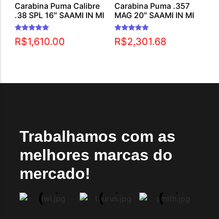
Carabina Puma Calibre
Carabina Puma .357
.38 SPL 16″ SAAMI IN MI
MAG 20″ SAAMI IN MI
Avaliação
Avaliação
R$
1,610.00
R$
2,301.68
5.00
5.00
de 5
de 5
Trabalhamos com as
melhores marcas do
mercado!