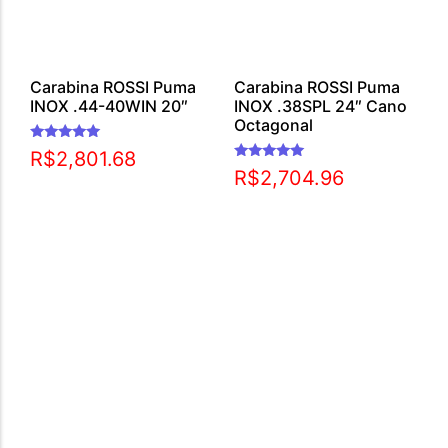
Carabina ROSSI Puma
Carabina ROSSI Puma
INOX .44-40WIN 20″
INOX .38SPL 24″ Cano
Octagonal
Avaliação
R$
2,801.68
5.00
Avaliação
R$
2,704.96
de 5
5.00
de 5