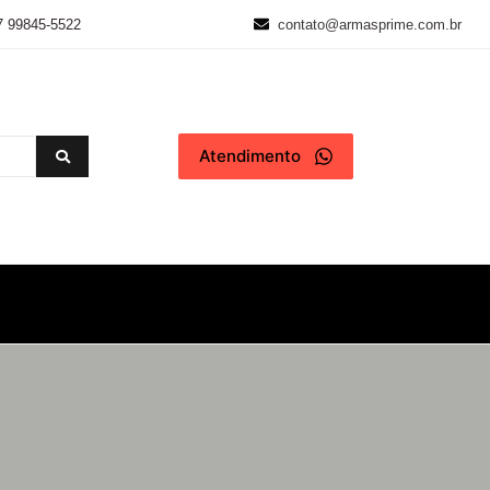
7 99845-5522
contato@armasprime.com.br
Atendimento