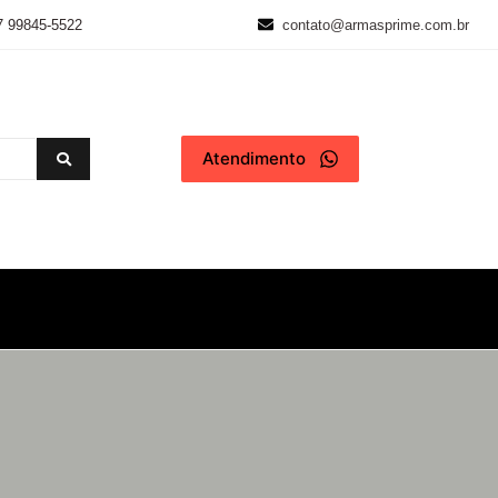
7 99845-5522
contato@armasprime.com.br
Atendimento