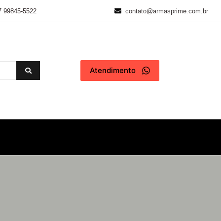
7 99845-5522
contato@armasprime.com.br
Atendimento