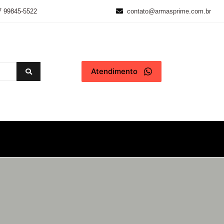
7 99845-5522
contato@armasprime.com.br
Atendimento