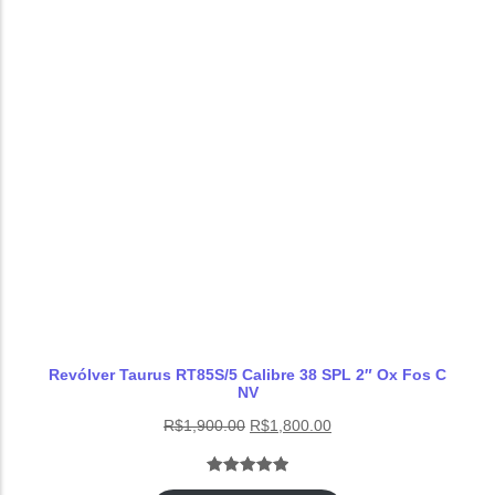
cliente
Revólver Taurus RT85S/5 Calibre 38 SPL 2″ Ox Fos C
NV
R$
1,900.00
R$
1,800.00
Avaliado
1