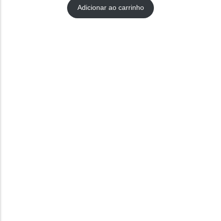
como
5.00
Adicionar ao carrinho
de 5, com
baseado
em
avaliação de
cliente