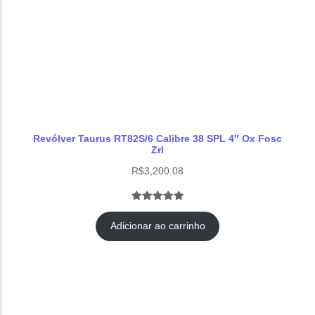
Revólver Taurus RT82S/6 Calibre 38 SPL 4″ Ox Fosc
Zrl
R$
3,200.08
Avaliado
1
como
5.00
Adicionar ao carrinho
de 5, com
baseado
em
avaliação de
cliente