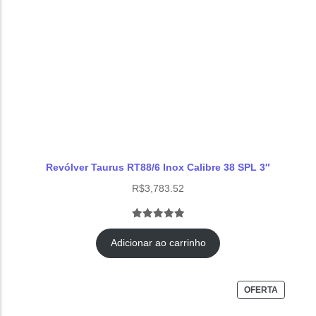
Revólver Taurus RT88/6 Inox Calibre 38 SPL 3″
R$
3,783.52
Avaliado
1
como
5.00
Adicionar ao carrinho
de 5, com
baseado
em
OFERTA
avaliação de