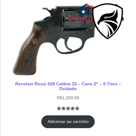
Revolver Rossi 028 Calibre 32 – Cano 2″ – 6 Tiros –
Oxidado
R$
1,250.00
Avaliado
2
como
5.00
Adicionar ao carrinho
de 5, com
baseado