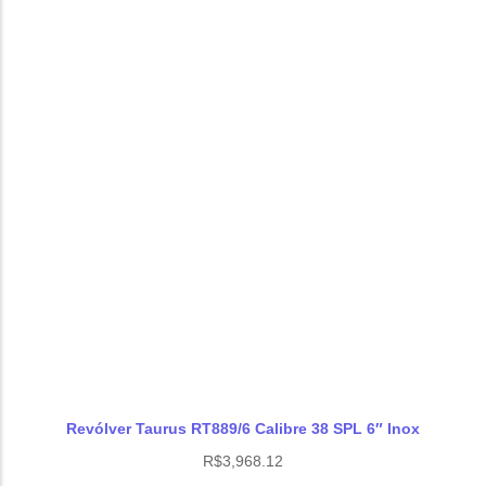
em
avaliações
de clientes
Revólver Taurus RT889/6 Calibre 38 SPL 6″ Inox
R$
3,968.12