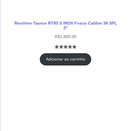
Revólver Taurus RT85 S INOX Fosco Calibre 38 SPL
2″
R$
1,800.00
Avaliado
1
como
5.00
Adicionar ao carrinho
de 5, com
baseado
em
avaliação de
cliente