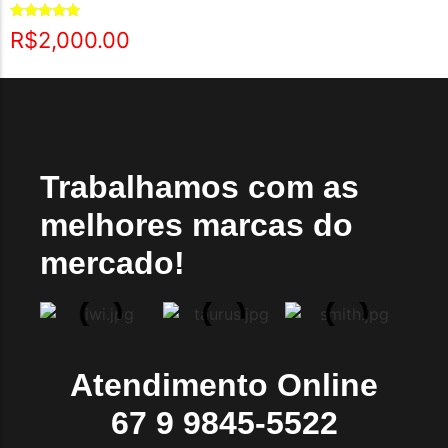
Avaliação
R$
2,000.00
5.00
de 5
Trabalhamos com as
melhores marcas do
mercado!
Atendimento Online
67 9 9845-5522