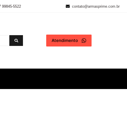
7 99845-5522
contato@armasprime.com.br
Atendimento