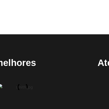
melhores
At