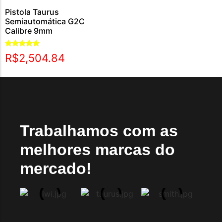
Pistola Taurus
Semiautomática G2C
Calibre 9mm
Avaliação
R$
2,504.84
5.00
de 5
Trabalhamos com as
melhores marcas do
mercado!