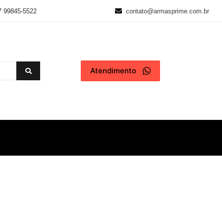
7 99845-5522
contato@armasprime.com.br
Atendimento