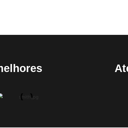
melhores
At